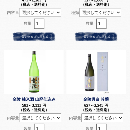
473～2,189
円
517～2,860
円
（税込・送料別）
（税込・送料別）
内容量
種類
数量
数量
金陵 純米酒 山廃仕込み
金陵月白 吟醸
583～3,113
円
627～3,245
円
（税込・送料別）
（税込・送料別）
内容量
内容量
数量
数量