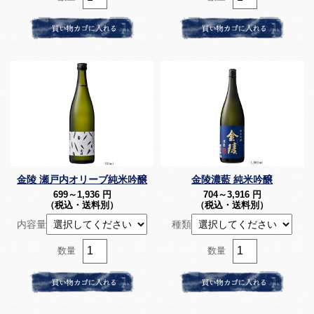
金陵 瀬戸内オリーブ純米吟醸
金陵濃藍 純米吟醸
699～1,936
円
704～3,916
円
（税込・送料別）
（税込・送料別）
内容量
種類
数量
数量