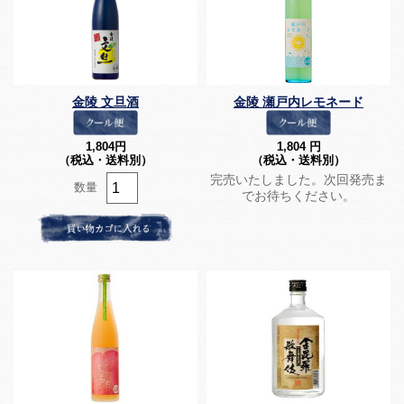
金陵 文旦酒
金陵 瀬戸内レモネード
1,804
円
1,804
円
（税込・送料別）
（税込・送料別）
完売いたしました。次回発売ま
数量
でお待ちください。