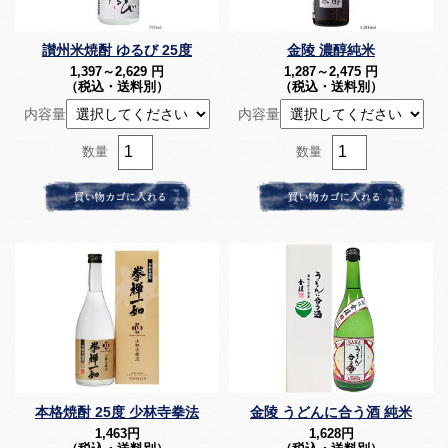
讃州米焼酎 ゆるび 25度
金陵 濃醇純米
1,397～2,629
円
1,287～2,475
円
（税込・送料別）
（税込・送料別）
内容量
内容量
数量
数量
本格焼酎 25度 少林寺拳法
金陵 うどんに合う酒 純米
1,463
円
1,628
円