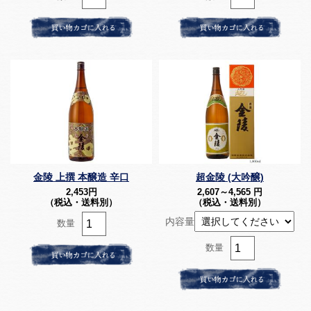
金陵 上撰 本醸造 辛口
超金陵 (大吟醸)
2,453
円
2,607～4,565
円
（税込・送料別）
（税込・送料別）
内容量
数量
数量