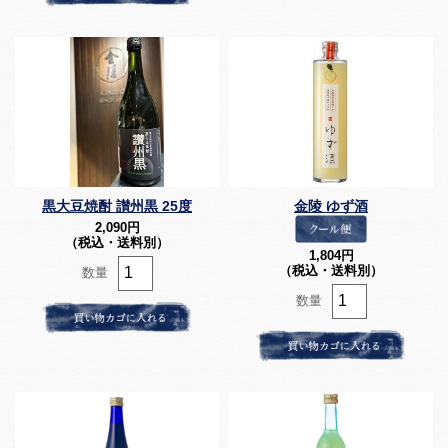
黒大豆焼酎 讃州黒 25度
金陵 ゆず酒
2,090
円
（税込・送料別）
1,804
円
（税込・送料別）
数量
数量