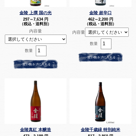
金陵 上撰 国の光
金陵 超辛口
297～7,634
円
462～2,200
円
（税込・送料別）
（税込・送料別）
内容量
内容量
数量
数量
金陵真紅 本醸造
金陵千歳緑 特別純米