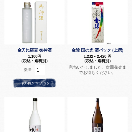
金刀比羅宮 御神酒
金陵 国の光 酒パック (上撰)
1,100
円
1,232～2,420
円
（税込・送料別）
（税込・送料別）
完売いたしました。次回発売ま
数量
でお待ちください。