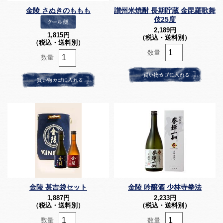
金陵 さぬきのももも
讃州米焼酎 長期貯蔵 金毘羅歌舞
伎25度
2,189
円
1,815
円
（税込・送料別）
（税込・送料別）
数量
数量
金陵 甚吉袋セット
金陵 吟醸酒 少林寺拳法
1,887
円
2,233
円
（税込・送料別）
（税込・送料別）
数量
数量