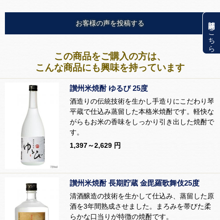
関連商品はこちら
お客様の声を投稿する
この商品をご購入の方は、
こんな商品にも興味を持っています
讃州米焼酎 ゆるび 25度
酒造りの伝統技術を生かし手造りにこだわり琴
平蔵で仕込み蒸留した本格米焼酎です。軽快な
がらもお米の香味をしっかり引き出した焼酎で
す。
1,397～2,629 円
讃州米焼酎 長期貯蔵 金毘羅歌舞伎25度
清酒醸造の技術を生かして仕込み、蒸留した原
酒を3年間熟成させました。まろみを帯びた柔
らかな口当りが特徴の焼酎です。