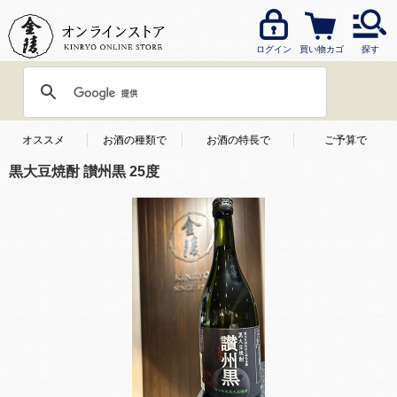
ログイン
買い物カゴ
探す
オススメ
お酒の種類で
お酒の特長で
ご予算で
黒大豆焼酎 讃州黒 25度