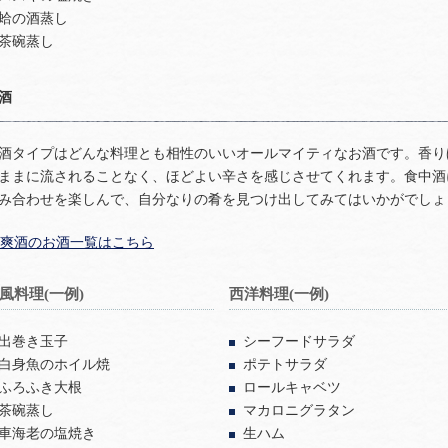
蛤の酒蒸し
茶碗蒸し
酒
酒タイプはどんな料理とも相性のいいオールマイティなお酒です。香り
ままに流されることなく、ほどよい辛さを感じさせてくれます。食中酒
み合わせを楽しんで、自分なりの肴を見つけ出してみてはいかがでしょ
爽酒のお酒一覧はこちら
風料理(一例)
西洋料理(一例)
出巻き玉子
シーフードサラダ
白身魚のホイル焼
ポテトサラダ
ふろふき大根
ロールキャベツ
茶碗蒸し
マカロニグラタン
車海老の塩焼き
生ハム