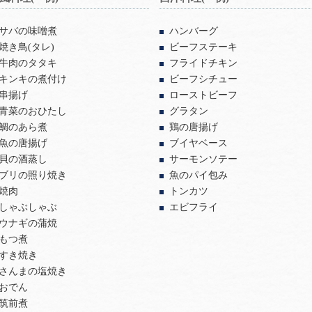
サバの味噌煮
ハンバーグ
焼き鳥(タレ)
ビーフステーキ
牛肉のタタキ
フライドチキン
キンキの煮付け
ビーフシチュー
串揚げ
ローストビーフ
青菜のおひたし
グラタン
鯛のあら煮
鶏の唐揚げ
魚の唐揚げ
ブイヤベース
貝の酒蒸し
サーモンソテー
ブリの照り焼き
魚のパイ包み
焼肉
トンカツ
しゃぶしゃぶ
エビフライ
ウナギの蒲焼
もつ煮
すき焼き
さんまの塩焼き
おでん
筑前煮