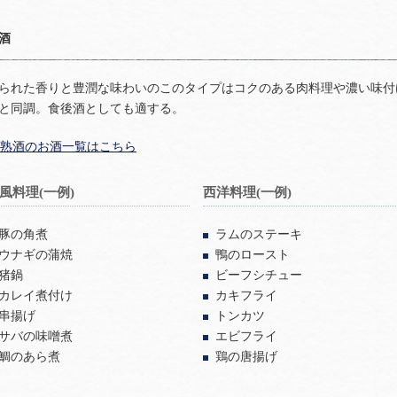
酒
られた香りと豊潤な味わいのこのタイプはコクのある肉料理や濃い味付
と同調。食後酒としても適する。
熟酒のお酒一覧はこちら
風料理(一例)
西洋料理(一例)
豚の角煮
ラムのステーキ
ウナギの蒲焼
鴨のロースト
猪鍋
ビーフシチュー
カレイ煮付け
カキフライ
串揚げ
トンカツ
サバの味噌煮
エビフライ
鯛のあら煮
鶏の唐揚げ