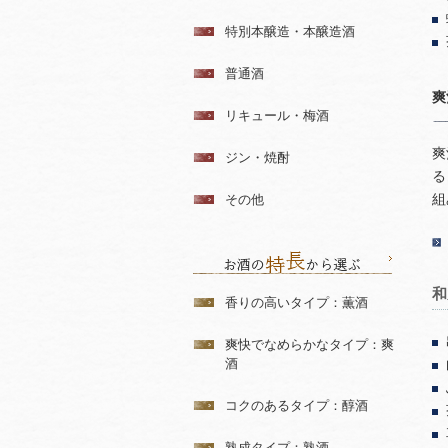
特別本醸造・本醸造酒
普通酒
爽
リキュール・梅酒
爽
ジン・焼酎
る
組
その他
和
香りの高いタイプ：薫酒
爽快でなめらかなタイプ：爽
酒
コクのあるタイプ：醇酒
熟成タイプ：熟酒