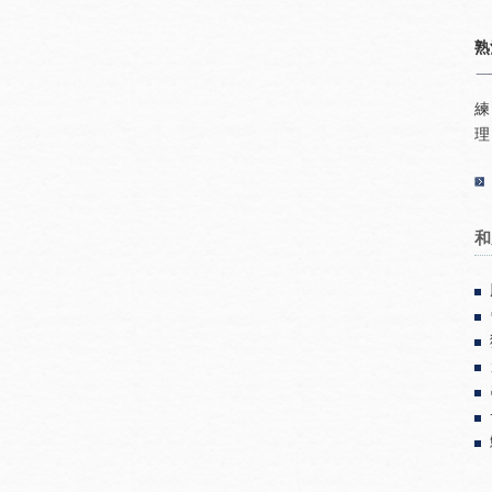
熟
練
理
和