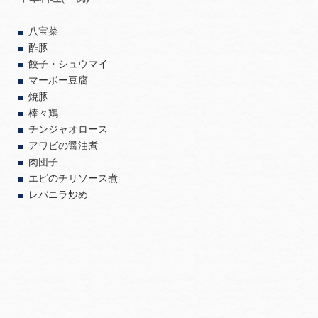
八宝菜
酢豚
餃子・シュウマイ
マーボー豆腐
焼豚
棒々鶏
チンジャオロース
アワビの醤油煮
肉団子
エビのチリソース煮
レバニラ炒め