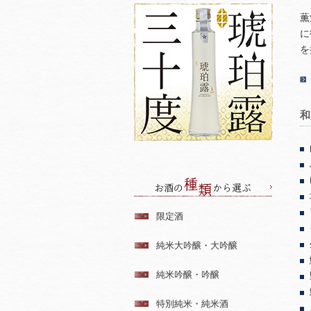
薫
に
を
和
限定酒
純米大吟醸・大吟醸
純米吟醸・吟醸
特別純米・純米酒