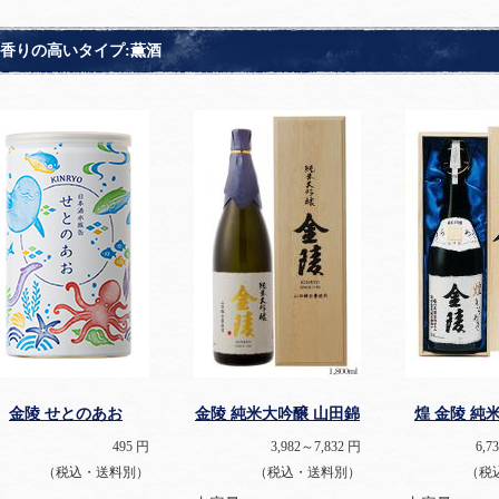
香りの高いタイプ:薫酒
金陵 せとのあお
金陵 純米大吟醸 山田錦
煌 金陵 純
495
円
3,982～7,832
円
6,7
（税込・送料別）
（税込・送料別）
（税