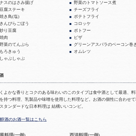
ナスのはさみ揚げ
野菜のトマトソース煮
豆腐ステーキ
チーズフライ
焼き鳥(塩)
ポテトフライ
きんぴらごぼう
コロッケ
炒り豆腐
ポトフー
焼肉
ピザ
野菜のてんぷら
グリーンアスパラのベーコン巻
もろきゅう
オムレツ
しゃぶしゃぶ
酒
くよかな香りとコクのある味わいのこのタイプは食中酒として最適、料
を持つ料理、乳製品や味噌を使用した料理など。お酒の個性に合わせて
スタンダードな日本料理は 結構いいコンビ。
醇酒のお酒一覧はこちら
風料理(一例)
西洋料理(一例)