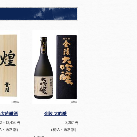
米大吟醸酒
金陵 大吟醸
32～13,453
円
3,267
円
込・送料別）
（税込・送料別）