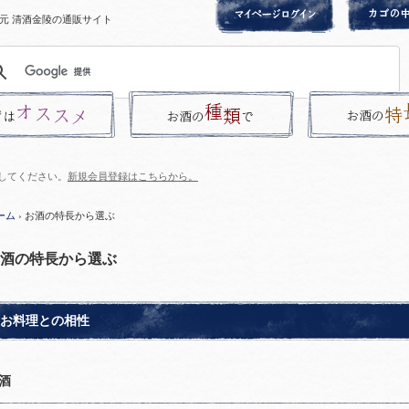
元 清酒金陵の通販サイト
してください。
新規会員登録はこちらから。
ーム
› お酒の特長から選ぶ
酒の特長から選ぶ
お料理との相性
酒