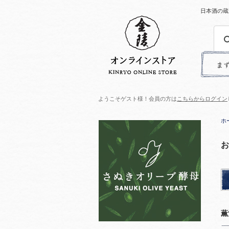
日本酒の蔵
ようこそゲスト様！会員の方は
こちらからログイン
ホ
お
薫