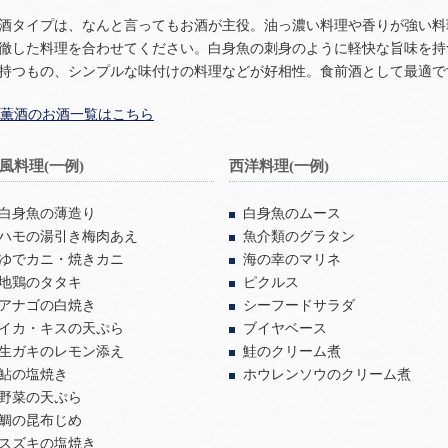
酒タイプは、なんと言ってもお酒が主役。油っ濃い料理や香りが強い料
徹した料理を合わせてください。白身魚の刺身のように軽快な旨味を持
持つもの、シンプルな味付けの料理などが好相性。食前酒として最適で
薫酒のお酒一覧はこちら
風料理(一例)
西洋料理(一例)
白身魚の薄造り
白身魚のムース
ハモの湯引き梅肉あえ
魚介類のグラタン
ゆでカニ・焼きカニ
海の幸のマリネ
地鶏のタタキ
ピクルス
アナゴの白焼き
シーフードサラダ
イカ・キスの天ぷら
ブイヤベース
生ガキのレモン添え
鮭のクリーム煮
鮎の塩焼き
ホウレンソウのクリーム煮
野菜の天ぷら
鯛の昆布じめ
スズキの塩焼き