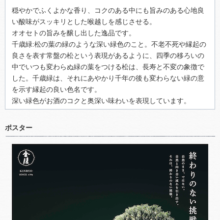
穏やかでふくよかな香り、コクのある中にも旨みのある心地良
い酸味がスッキリとした喉越しを感じさせる。
オオセトの旨みを醸し出した逸品です。
千歳緑:松の葉の緑のような深い緑色のこと。不老不死や縁起の
良さを表す常盤の松という表現があるように、四季の移ろいの
中でいつも変わらぬ緑の葉をつける松は、長寿と不変の象徴で
した。千歳緑は、それにあやかり千年の後も変わらない緑の意
を示す縁起の良い色名です。
深い緑色がお酒のコクと奥深い味わいを表現しています。
ポスター