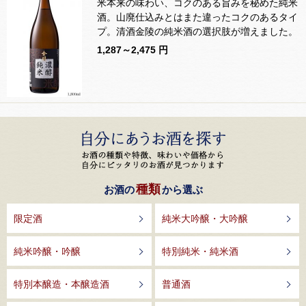
米本来の味わい、コクのある旨みを秘めた純米
酒。山廃仕込みとはまた違ったコクのあるタイ
プ。清酒金陵の純米酒の選択肢が増えました。
1,287～2,475 円
種類
お酒の
から選ぶ
限定酒
純米大吟醸・大吟醸
純米吟醸・吟醸
特別純米・純米酒
特別本醸造・本醸造酒
普通酒