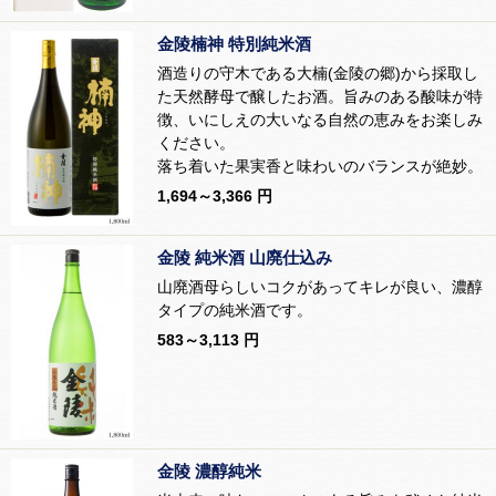
金陵楠神 特別純米酒
酒造りの守木である大楠(金陵の郷)から採取し
た天然酵母で醸したお酒。旨みのある酸味が特
徴、いにしえの大いなる自然の恵みをお楽しみ
ください。
落ち着いた果実香と味わいのバランスが絶妙。
1,694～3,366 円
金陵 純米酒 山廃仕込み
山廃酒母らしいコクがあってキレが良い、濃醇
タイプの純米酒です。
583～3,113 円
金陵 濃醇純米