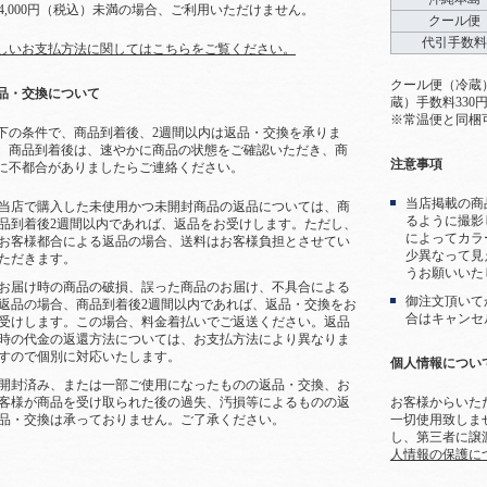
4,000円（税込）未満の場合、ご利用いただけません。
クール便
代引手数料
しいお支払方法に関してはこちらをご覧ください。
クール便（冷蔵
品・交換について
蔵）手数料330
※常温便と同梱
下の条件で、商品到着後、2週間以内は返品・交換を承りま
。商品到着後は、速やかに商品の状態をご確認いただき、商
注意事項
に不都合がありましたらご連絡ください。
当店掲載の商
当店で購入した未使用かつ未開封商品の返品については、商
るように撮影
品到着後2週間以内であれば、返品をお受けします。ただし、
によってカラ
お客様都合による返品の場合、送料はお客様負担とさせてい
少異なって見
ただきます。
うお願いいた
お届け時の商品の破損、誤った商品のお届け、不具合による
御注文頂いて
返品の場合、商品到着後2週間以内であれば、返品・交換をお
合はキャンセ
受けします。この場合、料金着払いでご返送ください。返品
時の代金の返還方法については、お支払方法により異なりま
すので個別に対応いたします。
個人情報につい
開封済み、または一部ご使用になったものの返品・交換、お
お客様からいた
客様が商品を受け取られた後の過失、汚損等によるものの返
一切使用致しま
品・交換は承っておりません。ご了承ください。
し、第三者に譲
人情報の保護に