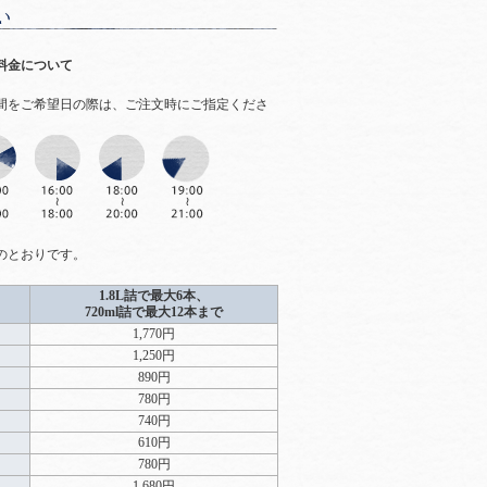
料金について
間をご希望日の際は、ご注文時にご指定くださ
のとおりです。
1.8L詰で最大6本、
720ml詰で最大12本まで
1,770円
1,250円
890円
780円
740円
610円
780円
1,680円