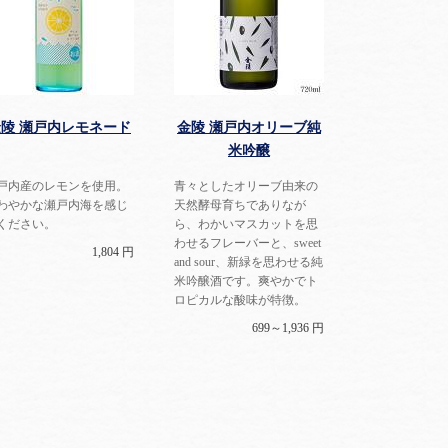
金陵 瀬戸内レモネード
金陵 瀬戸内オリーブ純
米吟醸
戸内産のレモンを使用。
青々としたオリーブ由来の
わやかな瀬戸内海を感じ
天然酵母育ちでありなが
ください。
ら、わかいマスカットを思
わせるフレーバーと、sweet
1,804 円
and sour、新緑を思わせる純
米吟醸酒です。爽やかでト
ロピカルな酸味が特徴。
699～1,936 円