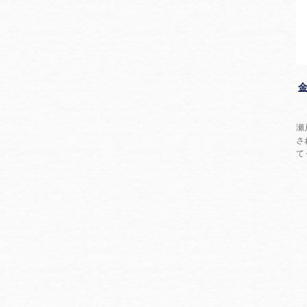
瀬
さ
て