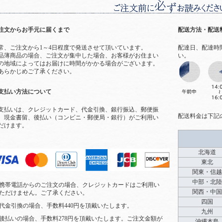
注文からお手元に届くまで
配送方法・配送
常、ご注文から1～4日程度で発送させて頂いています。
配達日、配達時
品薄商品の場合、ご注文が集中した場合、お客様がお住まい
い。
の地域によってはお届けに時間がかかる場合がございます。
あらかじめご了承ください。
支払い方法について
支払いは、クレジットカード、代金引換、銀行振込、郵便振
配送料金は下記
、現金書留、後払い（コンビニ・郵便局・銀行）がご利用い
だけます。
北海道
東北
関東・信越
中部・北陸
携帯電話からのご注文の場合、クレジットカードはご利用い
関西・中国
ただけません。ご了承ください。
四国
代金引換の場合、手数料440円を頂戴いたします。
九州
後払いの場合、手数料278円を頂戴いたします。ご注文金額が
沖縄本島