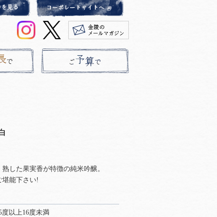
白
、熟した果実香が特徴の純米吟醸。
堪能下さい!
15度以上16度未満