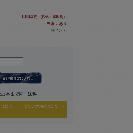
1,804
円 （税込・送料別）
在庫： あり
18ポイント
大12本まで同一送料！
料金につ
お支払い方法について >>