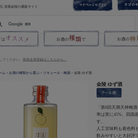
元 清酒金陵の通販サイト
してください。
新規会員登録はこちらから。
ーム
>
お酒の種類から選ぶ
>
リキュール・梅酒
> 金陵 ゆず酒
金陵 ゆず酒
「第8回天満天神梅
率は実に45%。四国
す。
人工甘味料も着色料
飲みやすいと大好評