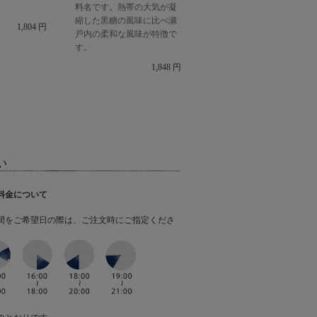
料名です。熱帯の大気が凝
縮した黒糖の風味に比べ瀬
1,804 円
戸内の柔和な風味が特徴で
す。
1,848 円
料金について
間をご希望日の際は、ご注文時にご指定くださ