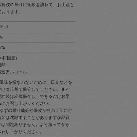
歌舞伎の帰りに金陵を訪れて、お土産と
ております。
00ml
%
5%
ゆず(国産)
糖類
醸造アルコール
●風味を損なわないために、日光などを
避け冷暗所で保管してください。また
開栓後は冷蔵保存し、できるだけお早
めにお召し上がりください。
●ゆずの果汁成分や果皮が瓶の上部に付
着又は沈殿することがありますが品質
には問題ありません。よく振ってから
お召し上がりください。