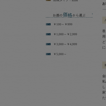
お
￥100～￥999
香
￥1,000～￥2,999
用
ど
￥3,000～￥4,999
に
￥5,000～
金
私
し
家
た