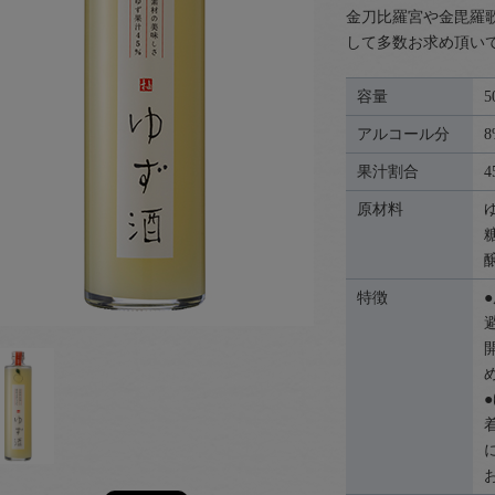
金刀比羅宮や金毘羅
して多数お求め頂い
容量
5
アルコール分
8
果汁割合
4
原材料
特徴