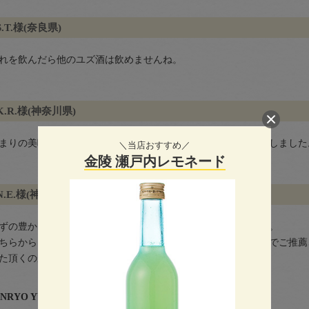
S.T.様(奈良県)
れを飲んだら他のユズ酒は飲めませんね。
K.R.様(神奈川県)
まりの美味しさに、さっそく知り合いへお勧めのため一本進呈しました
＼当店おすすめ／
金陵 瀬戸内レモネード
N.E.様(神奈川県)
ずの豊かな香り、とても嬉しいです。 またお願いしたいです。
ちらからお土産で買ってきてくれた彼にも、大感謝です。酒屋でご推薦
た頂くのが楽しみです。
INRYO YUZUSHU