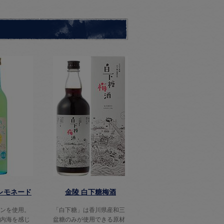
レモネード
金陵 白下糖梅酒
ンを使用。
「白下糖」は香川県産和三
内海を感じ
盆糖のみが使用できる原材