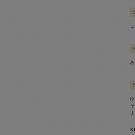
こ
あ
ゆ
そ
ま
K