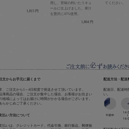
。
用し、苦味の利いたリキュ
てください。
ールに仕上げました。果汁
1,815 円
を贅沢に45%使用。
1,804 円
注文からお手元に届くまで
配送方法・配送
常、ご注文から1～4日程度で発送させて頂いています。
配達日、配達時
品薄商品の場合、ご注文が集中した場合、お客様がお住まい
い。
の地域によってはお届けに時間がかかる場合がございます。
あらかじめご了承ください。
支払い方法について
支払いは、クレジットカード、代金引換、銀行振込、郵便振