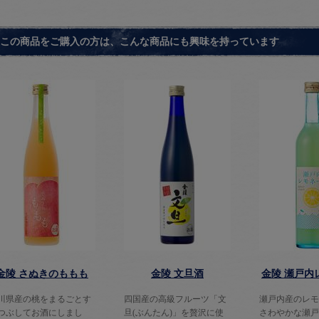
この商品をご購入の方は、こんな商品にも興味を持っています
金陵 さぬきのももも
金陵 文旦酒
金陵 瀬戸内
川県産の桃をまるごとす
四国産の高級フルーツ「文
瀬戸内産のレモ
つぶしてお酒にしまし
旦(ぶんたん)」を贅沢に使
さわやかな瀬戸