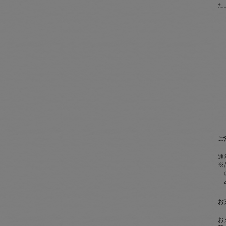
た
ご
通
※
お
お