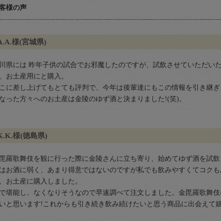
客様の声
A.A.様(宮城県)
川県には 昨年子供の試合でお邪魔したのですが、試飲させていただいた
、お土産用にと購入。
こに差し上げてもとても評判で、今年は後輩達にもこの情報を引き継ぎ
なった方々へのお土産は金陵のゆず酒と決まりました!(笑)。
K.K.様(徳島県)
毘羅歌舞伎を観に行った際に金陵さんに立ち寄り、始めてゆず酒を試飲
はお酒に弱く、あまり得意ではないのですが私でも飲みやすくてコクも
、お土産に購入しました。
で堪能し、なくなりそうなので早速調べて注文しました。金毘羅歌舞伎
いと思います!これからも引き続き飲み続けたいと思う商品に出会えて嬉