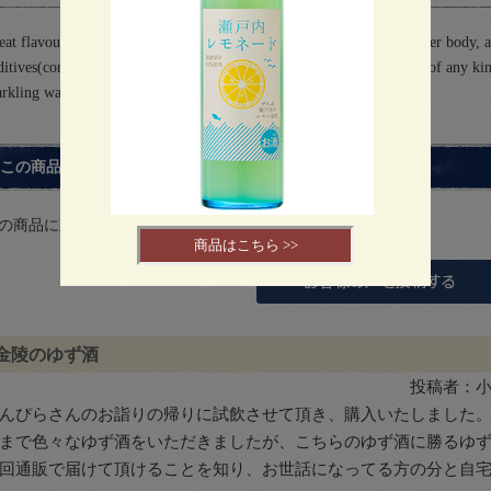
eat flavour of yuzu. Contains 45% fruit juice with some pulp to deliver body, 
ditives(contains no artificial flavors, synthetic colors or preservatives of any
arkling water.
この商品に対するお客様の声
の商品に対するご感想をぜひお寄せください。
商品はこちら >>
金陵のゆず酒
投稿者：
んぴらさんのお詣りの帰りに試飲させて頂き、購入いたしました
まで色々なゆず酒をいただきましたが、こちらのゆず酒に勝るゆ
回通販で届けて頂けることを知り、お世話になってる方の分と自