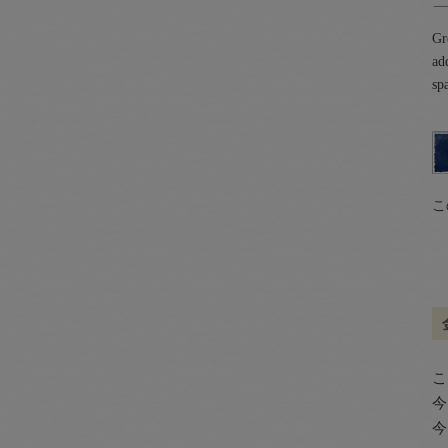
Gr
ad
sp
こ
こ
今
今