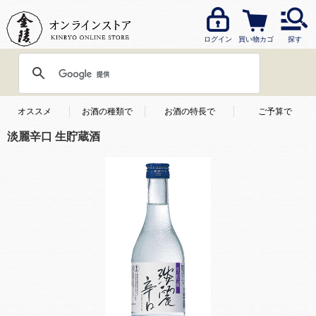
ログイン
買い物カゴ
探す
オススメ
お酒の種類で
お酒の特長で
ご予算で
淡麗辛口 生貯蔵酒