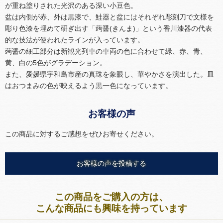
が重ね塗りされた光沢のある深い小豆色。
盆は内側が赤、外は黒漆で、鮭器と盆にはそれぞれ彫刻刀で文様を
彫り色漆を埋めて研ぎ出す「蒟醤(きんま)」という香川漆器の代表
的な技法が使われたラインが入っています。
蒟醤の細工部分は新観光列車の車両の色に合わせて緑、赤、青、
黄、白の5色がグラデーション。
また、愛媛県宇和島市産の真珠を象眼し、華やかさを演出した。皿
はおつまみの色が映えるよう黒一色になっています。
お客様の声
この商品に対するご感想をぜひお寄せください。
お客様の声を投稿する
この商品をご購入の方は、
こんな商品にも興味を持っています