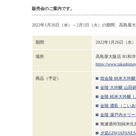
販売会のご案内です。
2022年1月26日（水）～2月1日（火）の期間、高島
期間
2022年1月26日（水
場所
高島屋大阪店 B1和
https://www.takashimay
商品（予定）
煌金陵 純米大吟醸
金陵 大吟醸 山田
金陵 純米大吟醸 
金陵 濃藍（こいあ
金陵 瀬戸内オリ
無濾過特別純米生
夕凪GIN(JAPANESE