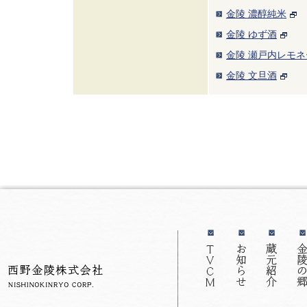
金陵 濃醇純米
金陵 ゆず酒
金陵 瀬戸内レモネ
金陵 文旦酒