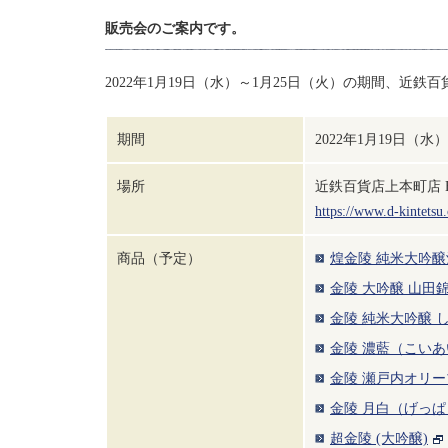
販売会のご案内です。
2022年1月19日（水）～1月25日（火）の期間、近
期間
2022年1月19日（水
場所
近鉄百貨店上本町店 
https://www.d-kintetsu
商品（予定）
煌金陵 純米大吟醸
金陵 大吟醸 山田
金陵 純米大吟醸 
金陵 濃藍（こいあ
金陵 瀬戸内オリ
金陵 月白（げっぱ
超金陵 (大吟醸)