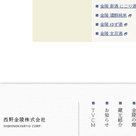
金陵 新酒 にごり
金陵 濃醇純米
金陵 ゆず酒
金陵 文旦酒