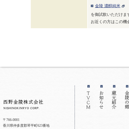
金陵 濃醇純米
を御試飲いただけま
お近くの方はこの機
〒766-0001
香川県仲多度郡琴平町623番地