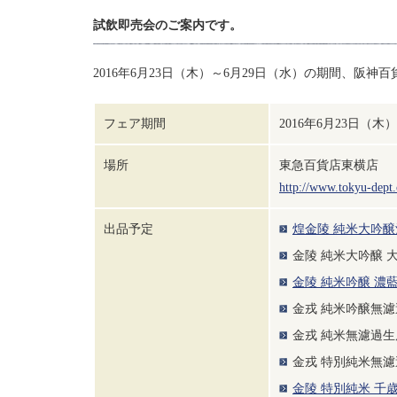
試飲即売会のご案内です。
2016年6月23日（木）～6月29日（水）の期間、阪
フェア期間
2016年6月23日（木
場所
東急百貨店東横店
http://www.tokyu-dept.
出品予定
煌金陵 純米大吟醸
金陵 純米大吟醸 
金陵 純米吟醸 濃藍
金戎 純米吟醸無濾
金戎 純米無濾過生
金戎 特別純米無
金陵 特別純米 千