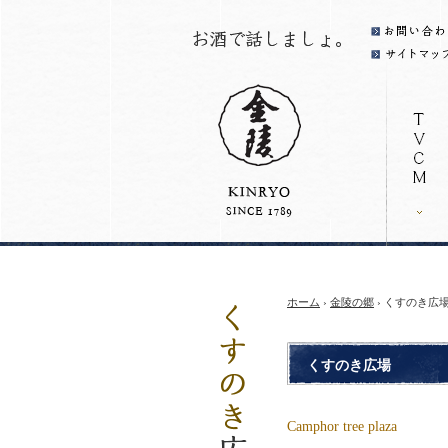
ホーム
›
金陵の郷
› くすのき広
くすのき広場
Camphor tree plaza