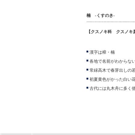
楠 -くすのき-
【クスノキ科 クスノキ
漢字は樟・楠
各地で名前がわからな
常緑高木で春芽出しの若
初夏黄色がかった白い
古代には丸木舟に多く