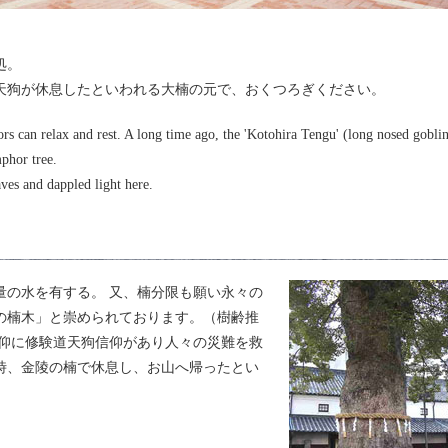
処。
天狗が休息したといわれる大楠の元で、おくつろぎください。
tors can relax and rest. A long time ago, the 'Kotohira Tengu' (long nosed gobli
phor tree.
aves and dappled light here.
量の水を有する。 又、楠分限も願い永々の
の楠木」と崇められております。（樹齢推
信仰に修験道天狗信仰があり人々の災難を救
時、金陵の楠で休息し、お山へ帰ったとい