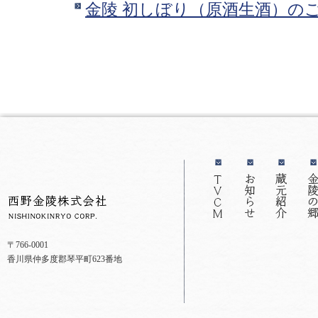
金陵 初しぼり（原酒生酒）の
〒766-0001
香川県仲多度郡琴平町623番地