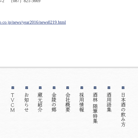
2 （087）821-3669
yo.co.jp/news/year2016/news0219.html