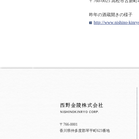
〒760-0025 高松市古新町4-
昨年の酒蔵開きの様子
http://www.nishino-kinr
〒766-0001
香川県仲多度郡琴平町623番地