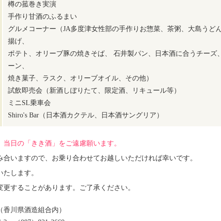
樽の菰巻き実演
手作り甘酒のふるまい
グルメコーナー（JA多度津女性部の手作りお惣菜、茶粥、大島うど
揚げ、
ポテト、オリーブ豚の焼きそば、 石井製パン、日本酒に合うチーズ
ーン、
焼き菓子、ラスク、オリーブオイル、その他）
試飲即売会（新酒しぼりたて、限定酒、リキュール等）
ミニSL乗車会
Shiro's Bar（日本酒カクテル、日本酒サングリア）
、当日の「きき酒」をご遠慮願います。
み合いますので、お乗り合わせてお越しいただければ幸いです。
いたします。
変更することがあります。ご了承ください。
（香川県酒造組合内）