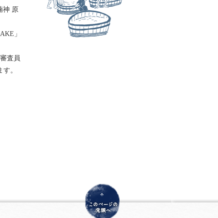
神 原
AKE」
で審査員
ます。