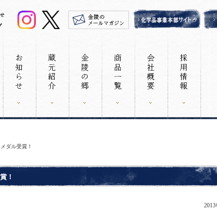
バーメダル受賞！
受賞！
201