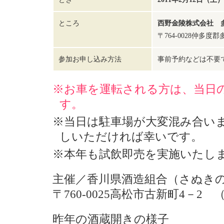
ところ
西野金陵株式会社 
〒764-0028仲多度郡
参加お申し込み方法
事前予約などは不要
※お車を運転される方は、当日
す。
※当日は駐車場が大変混み合い
しいただければ幸いです。
※本年も試飲即売を実施いたし
主催／香川県酒造組合（さぬき
〒760-0025高松市古新町4－2 （08
昨年の酒蔵開きの様子